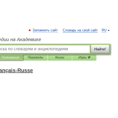
Запомнить сайт
Словарь на свой сайт
RU
едии на Академике
Найти!
Толкования
Переводы
Книги
Игры ⚽
rançais-Russe