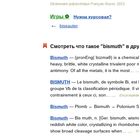
Dictionnaire
polytechnique
Français
-
Russe
.
2013
.
Игры ⚽
Нужна курсовая?
biseauter
Смотреть что такое "bismuth" в др
Bismuth
— (pronEng|ˈbɪzməθ) is a chemical 
heavy, brittle, white crystalline trivalent po
antimony. Of all the metals, it is the most
BISMUTH
— Le bismuth, de symbole Bi, est 
groupe Vb de la classification périodique. Il v
contrairement à ceux ci, son… …
Encyclopédie
Bismuth
— Plomb ← Bismuth → Polonium
Bismuth
— Bis muth, n. [Ger. bismuth, wismu
reddish white color, crystallizing in rhomboh
show broad cleavage surfaces when… …
Th