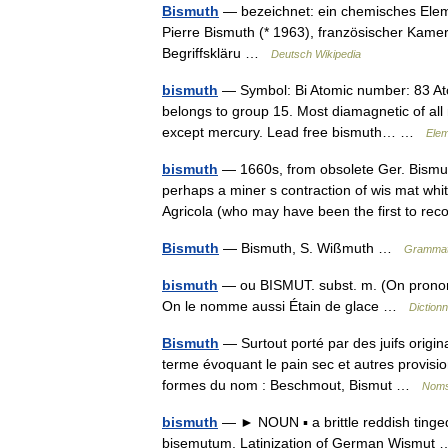
Bismuth
— bezeichnet: ein chemisches Elem
Pierre Bismuth (* 1963), französischer Kame
Begriffskläru …
Deutsch Wikipedia
bismuth
— Symbol: Bi Atomic number: 83 Atom
belongs to group 15. Most diamagnetic of all 
except mercury. Lead free bismuth… …
Elem
bismuth
— 1660s, from obsolete Ger. Bismuth
perhaps a miner s contraction of wis mat whi
Agricola (who may have been the first to 
Bismuth
— Bismuth, S. Wißmuth …
Grammati
bismuth
— ou BISMUT. subst. m. (On prononce
On le nomme aussi Étain de glace …
Diction
Bismuth
— Surtout porté par des juifs origin
terme évoquant le pain sec et autres provisi
formes du nom : Beschmout, Bismut …
Noms 
bismuth
— ► NOUN ▪ a brittle reddish tinge
bisemutum, Latinization of German Wismu