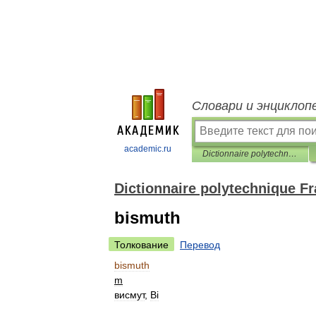
Словари и энциклоп
academic.ru
Dictionnaire polytechnique Français-Russe
Dictionnaire polytechnique F
bismuth
Толкование
Перевод
bismuth
m
висмут
,
Bi