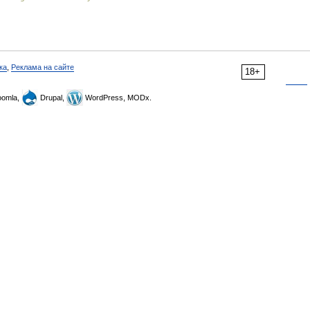
ка
,
Реклама на сайте
18+
omla,
Drupal,
WordPress, MODx.