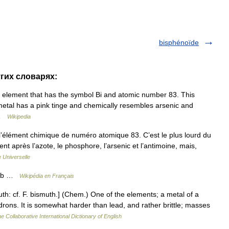
bisphénoïde
угих словарях:
element that has the symbol Bi and atomic number 83. This
or metal has a pink tinge and chemically resembles arsenic and
… …
Wikipedia
l’élément chimique de numéro atomique 83. C’est le plus lourd du
ient après l’azote, le phosphore, l’arsenic et l’antimoine, mais,
 Universelle
 Sb …
Wikipédia en Français
th: cf. F. bismuth.] (Chem.) One of the elements; a metal of a
edrons. It is somewhat harder than lead, and rather brittle; masses
e Collaborative International Dictionary of English