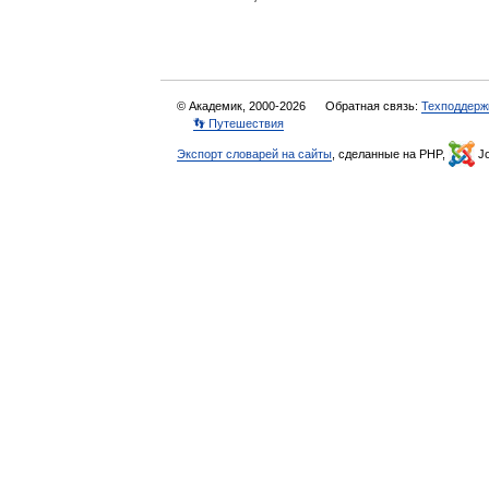
© Академик, 2000-2026
Обратная связь:
Техподдерж
👣 Путешествия
Экспорт словарей на сайты
, сделанные на PHP,
Jo