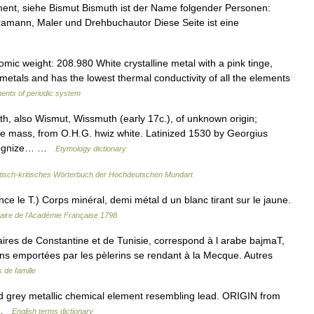
ent, siehe Bismut Bismuth ist der Name folgender Personen:
ramann, Maler und Drehbuchautor Diese Seite ist eine
ic weight: 208.980 White crystalline metal with a pink tinge,
metals and has the lowest thermal conductivity of all the elements
ents of periodic system
, also Wismut, Wissmuth (early 17c.), of unknown origin;
te mass, from O.H.G. hwiz white. Latinized 1530 by Georgius
recognize… …
Etymology dictionary
sch-kritisches Wörterbuch der Hochdeutschen Mundart
 le T.) Corps minéral, demi métal d un blanc tirant sur le jaune.
naire de l'Académie Française 1798
aires de Constantine et de Tunisie, correspond à l arabe bajmaT,
ons emportées par les pèlerins se rendant à la Mecque. Autres
de famille
d grey metallic chemical element resembling lead. ORIGIN from
t …
English terms dictionary